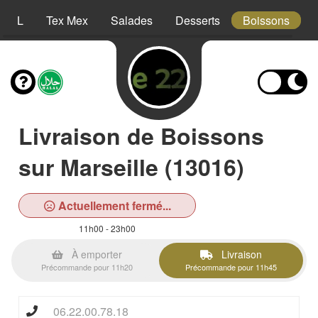
XXL
Tex Mex
Salades
Desserts
Boissons
Livraison de Boissons
sur Marseille (13016)
Actuellement fermé...
11h00 - 23h00
À emporter
Livraison
Précommande pour 11h20
Précommande pour 11h45
06.22.00.78.18