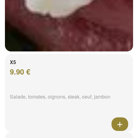
X5
9.90 €
Salade, tomates, oignons, steak, oeuf, jambon