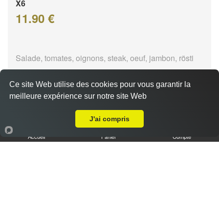
X6
11.90 €
Salade, tomates, oignons, steak, oeuf, jambon, rösti
Ce site Web utilise des cookies pour vous garantir la
meilleure expérience sur notre site Web
Livraison sur Marseille 13016
J'ai compris
X7
Accueil
Panier
Compte
13.90 €
Salade, tomates, oignons, steak, jambon, rösti, 1
viandes au choix