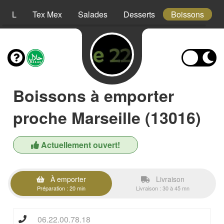
XXL
Tex Mex
Salades
Desserts
Boissons
Boissons à emporter
proche Marseille (13016)
Actuellement ouvert!
À emporter
Livraison
Préparation : 20 min
Livraison : 30 à 45 mn
06.22.00.78.18