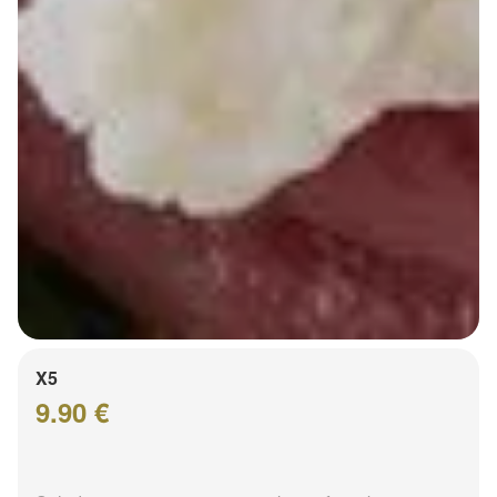
X5
9.90 €