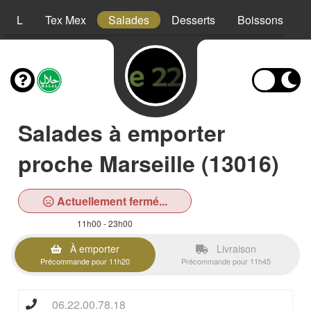
XXL
Tex Mex
Salades
Desserts
Boissons
Salades à emporter
proche Marseille (13016)
Actuellement fermé...
11h00 - 23h00
À emporter
Livraison
Précommande pour 11h20
Précommande pour 11h45
06.22.00.78.18