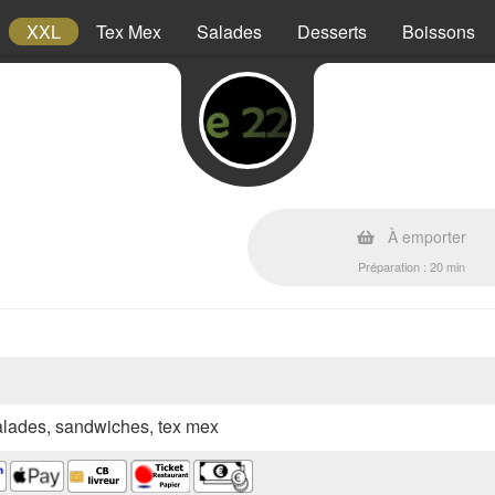
XXL
Tex Mex
Salades
Desserts
Boissons
À emporter
Préparation : 20 min
 salades, sandwiches, tex mex