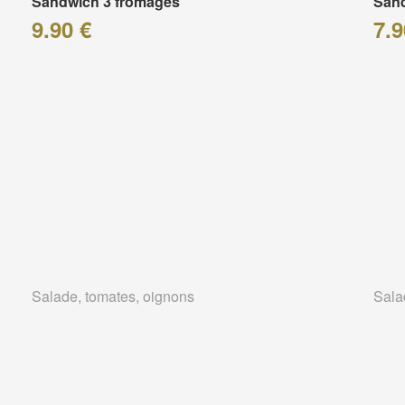
Sandwich 3 fromages
San
9.90 €
7.9
Salade, tomates, oignons
Sala