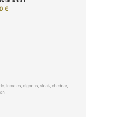
wich turbo 1
0 €
de, tomates, oignons, steak, cheddar,
bon