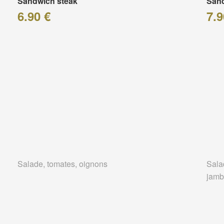
Sandwich steak
Sand
6.90 €
7.9
Salade, tomates, oignons
Sala
jam