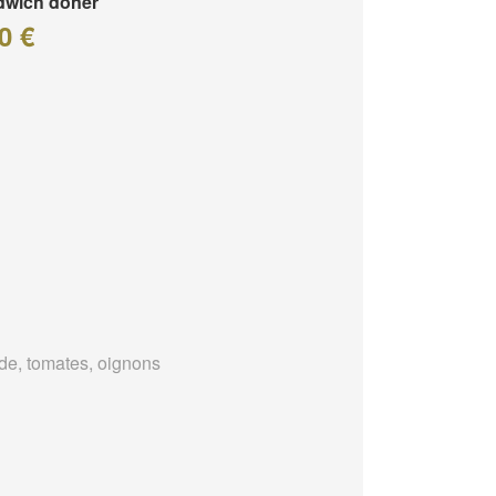
dwich döner
0 €
de, tomates, oignons