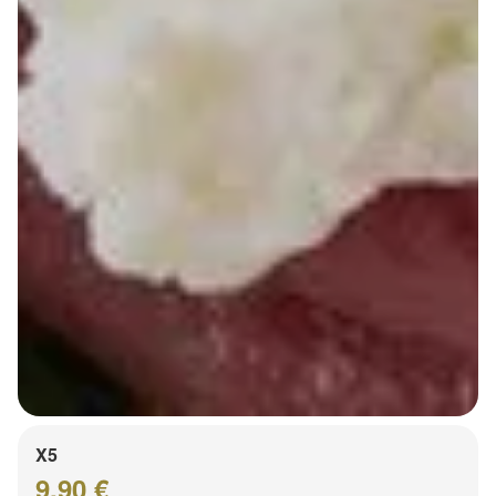
X5
9.90 €