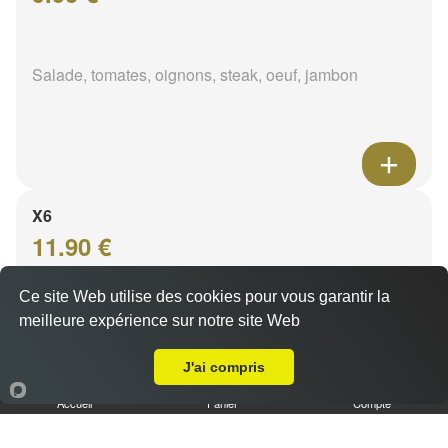
Salade, tomates, oignons, steak, oeuf, jambon
X6
11.90 €
Ce site Web utilise des cookies pour vous garantir la
meilleure expérience sur notre site Web
Salade, tomates, oignons, steak, oeuf, jambon, rösti
A Emporter sur Pont de Joux
J'ai compris
Accueil
Panier
Compte