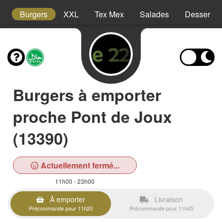
s
Burgers
XXL
Tex Mex
Salades
Desserts
Burgers à emporter
proche Pont de Joux
(13390)
Actuellement fermé...
11h00 - 23h00
À emporter
Livraison
Précommande pour 11h20
Précommande pour 11h45