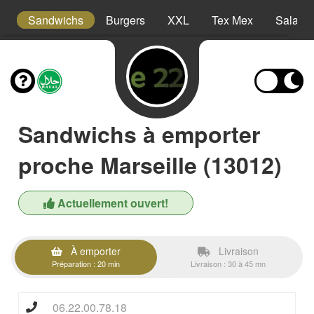
s
Sandwichs
Burgers
XXL
Tex Mex
Salade
Sandwichs à emporter
proche Marseille (13012)
Actuellement ouvert!
À emporter
Livraison
Préparation : 20 min
Livraison : 30 à 45 mn
06.22.00.78.18