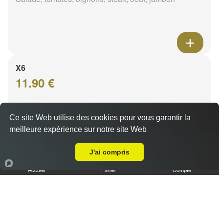
X6
11.90 €
Ce site Web utilise des cookies pour vous garantir la
Salade, tomates, oignons, steak, oeuf, jambon, rösti
meilleure expérience sur notre site Web
A Emporter sur Marseille 13009
J'ai compris
Accueil
Panier
Compte
X7
13.90 €