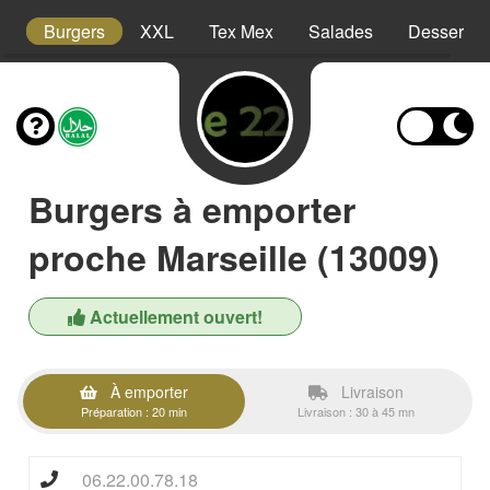
s
Burgers
XXL
Tex Mex
Salades
Desserts
Burgers à emporter
proche Marseille (13009)
Actuellement ouvert!
À emporter
Livraison
Préparation : 20 min
Livraison : 30 à 45 mn
06.22.00.78.18