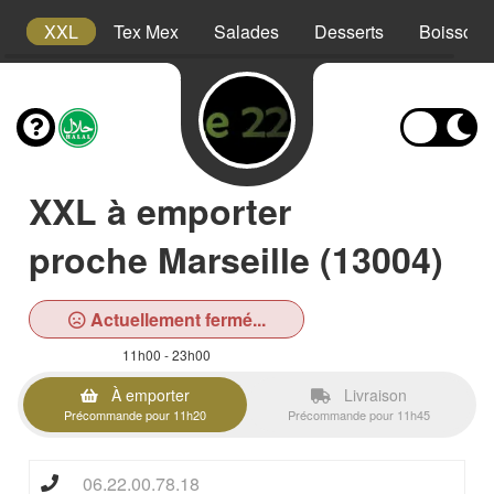
s
XXL
Tex Mex
Salades
Desserts
Boissons
XXL à emporter
proche Marseille (13004)
Actuellement fermé...
11h00 - 23h00
À emporter
Livraison
Précommande pour 11h20
Précommande pour 11h45
06.22.00.78.18