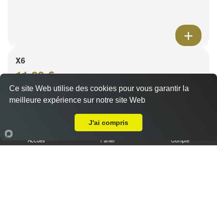
X6
11.90 €
Ce site Web utilise des cookies pour vous garantir la
meilleure expérience sur notre site Web
A Emporter sur La Gavotte
Salade, tomates, oignons, steak, oeuf, jambon, rösti
J'ai compris
Accueil
Panier
Compte
X7
13.90 €