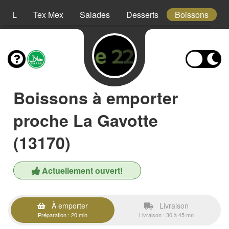
XXL
Tex Mex
Salades
Desserts
Boissons
Boissons à emporter
proche La Gavotte
(13170)
Actuellement ouvert!
À emporter
Livraison
Préparation : 20 min
Livraison : 30 à 45 mn