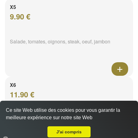
X5
9.90 €
Salade, tomates, oignons, steak, oeuf, jambon
X6
11.90 €
Ce site Web utilise des cookies pour vous garantir la
meilleure expérience sur notre site Web
Salade, tomates, oignons, steak, oeuf, jambon, rösti
A Emporter sur Carnoux en Provence
J'ai compris