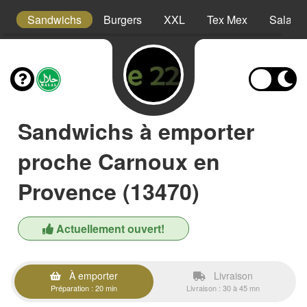
s
Sandwichs
Burgers
XXL
Tex Mex
Salade
Sandwichs à emporter
proche Carnoux en
Provence (13470)
Actuellement ouvert!
À emporter
Livraison
Préparation : 20 min
Livraison : 30 à 45 mn