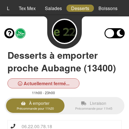
XXL
Tex Mex
Salades
Desserts
Boissons
Desserts à emporter
proche Aubagne (13400)
Actuellement fermé...
11h00 - 23h00
À emporter
Livraison
Précommande pour 11h20
Précommande pour 11h45
06.22.00.78.18