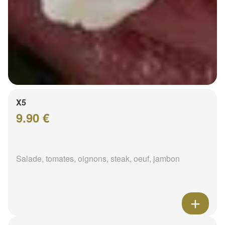
X5
9.90 €
Salade, tomates, oignons, steak, oeuf, jambon