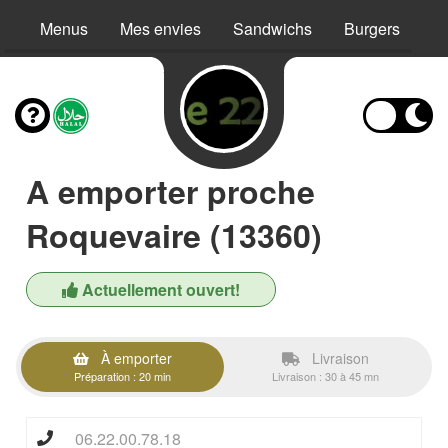
Menus
Mes envies
Sandwichs
Burgers
X
A emporter proche
Roquevaire (13360)
Actuellement ouvert!
À emporter
Livraison
Préparation : 20 min
Livraison : 30 à 45 mn
06.22.00.78.18