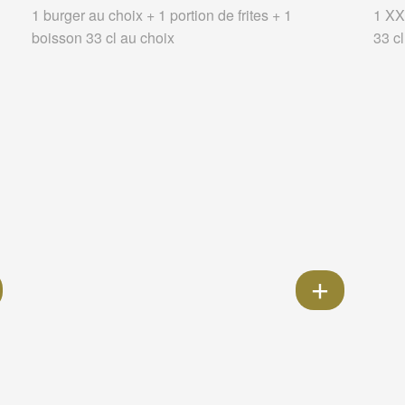
1 burger au choix + 1 portion de frites + 1
1 XXL
boisson 33 cl au choix
33 c