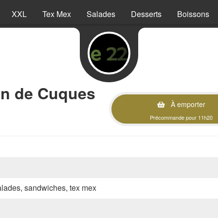
XXL
Tex Mex
Salades
Desserts
Boissons
an de Cuques
À emporter
Précommande pour 11h20
 salades, sandwiches, tex mex