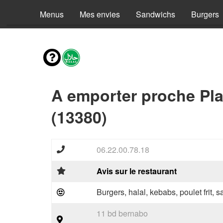
Menus
Mes envies
Sandwichs
Burgers
A emporter proche Pl
(13380)
06.22.00.78.18
Avis sur le restaurant
Burgers, halal, kebabs, poulet frit,
11 bd bernabo