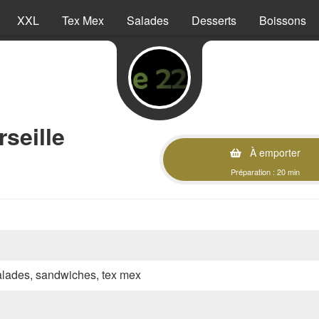
XXL
Tex Mex
Salades
Desserts
Boissons
seille
À emporter
Préparation : 20 min
 salades, sandwiches, tex mex