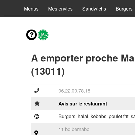
Menus
Mes envies
Sandwichs
Burgers
A emporter proche Mar
(13011)
06.22.00.78.18
Avis sur le restaurant
Burgers, halal, kebabs, poulet frit,
11 bd bernabo