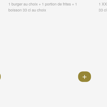
1 burger au choix + 1 portion de frites + 1
1 XXL
boisson 33 cl au choix
33 c