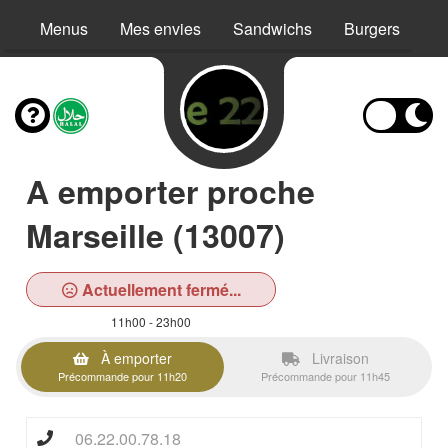
Menus
Mes envies
Sandwichs
Burgers
X
A emporter proche
Marseille (13007)
Actuellement fermé...
11h00 - 23h00
À emporter
Livraison
Précommande pour 11h20
Précommande pour 11h45
06.22.00.78.18